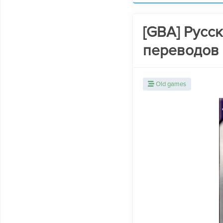
[GBA] Русс
переводов и
Old games