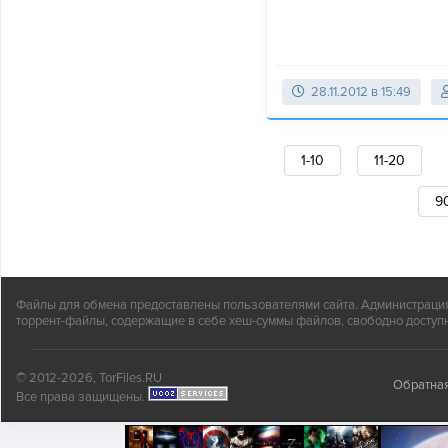
28.11.2012 в 15:49
1-10
11-20
9
Файлы для обмена предоставлены пользователями сайта. Администрация н
торрент-файлы, содержащие в себе хеш-суммы файлов, свободно доступн
© 2012-2026, TorFiles.RU
Обратная
Все права защищены.