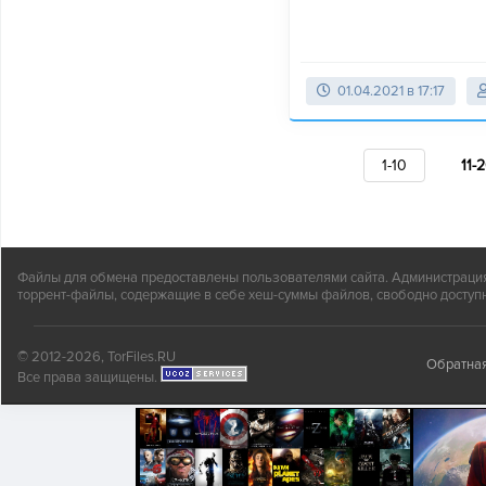
01.04.2021 в 17:17
1-10
11-
Файлы для обмена предоставлены пользователями сайта. Администрация н
торрент-файлы, содержащие в себе хеш-суммы файлов, свободно доступн
© 2012-2026, TorFiles.RU
Обратная
Все права защищены.