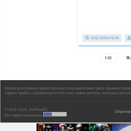
01.12.2013 в 12:41
1-10
11
Файлы для обмена предоставлены пользователями сайта. Администрация н
торрент-файлы, содержащие в себе хеш-суммы файлов, свободно доступн
© 2012-2026, TorFiles.RU
Обратная
Все права защищены.