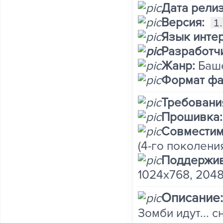
Дата релиз
Версия:
1.
Язык инте
Разработч
Жанр:
Баш
Формат фа
Требовани
Прошивка:
Совместим
(4-го поколени
Поддержив
1024x768, 204
Описание:
Зомби идут... 