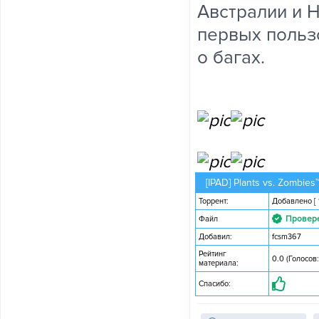
Австралии и Н
первых польз
о багах.
[IPAD] Plants vs. Zombies
Торрент:
Добавлено
[
Провер
Файл
Добавил:
fcsm367
Рейтинг
0.0 (Голосов:
материала:
Спасибо: