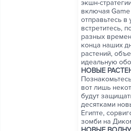
экшн-стратеги
включая Game o
отправьтесь в
встретитесь, п
разных времен
конца наших д
растений, объе
идеальную обо
НОВЫЕ РАСТЕ
Познакомьтесь 
вот лишь неко
будут защищать
десятками нов
Египте, сорвиг
зомби на Дико
НОВЫЕ ВОЛН