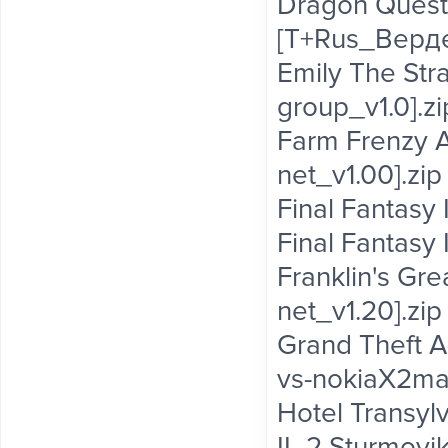
Dragon Quest 
[T+Rus_Верде
Emily The Str
group_v1.0].zi
Farm Frenzy A
net_v1.00].zip
Final Fantasy 
Final Fantasy
Franklin's Gre
net_v1.20].zip
Grand Theft A
vs-nokiaX2man
Hotel Transylv
IL-2 Sturmovik 