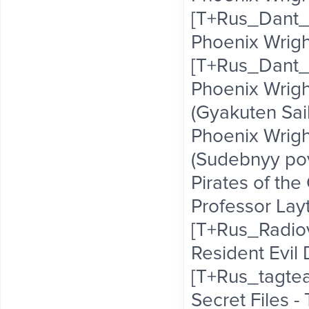
[T+Rus_Dant_v1
Phoenix Wrigh
[T+Rus_Dant_v1
Phoenix Wright
(Gyakuten Saib
Phoenix Wright
(Sudebnyy pov
Pirates of the
Professor Layt
[T+Rus_Radiov
Resident Evil 
[T+Rus_tagte
Secret Files 