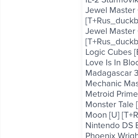
Jewel Master 
[T+Rus_duckbil
Jewel Master 
[T+Rus_duckbil
Logic Cubes [E
Love Is In Blo
Madagascar 3 
Mechanic Mast
Metroid Prime
Monster Tale [
Moon [U] [T+R
Nintendo DS B
Phoenix Wrigh