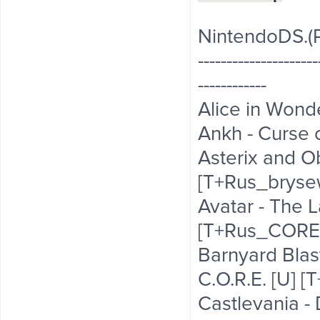
NintendoDS.(
---------------------
------------
Alice in Wond
Ankh - Curse o
Asterix and Ob
[T+Rus_brysew
Avatar - The L
[T+Rus_COREli
Barnyard Blast
C.O.R.E. [U] 
Castlevania -