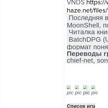
VNDS
https:/
haze.net/files
Последняя в
MoonShell, 
Читалка книг
BatchDPG (Un
формат поня
Переводы г
chief-net, so
Список игр