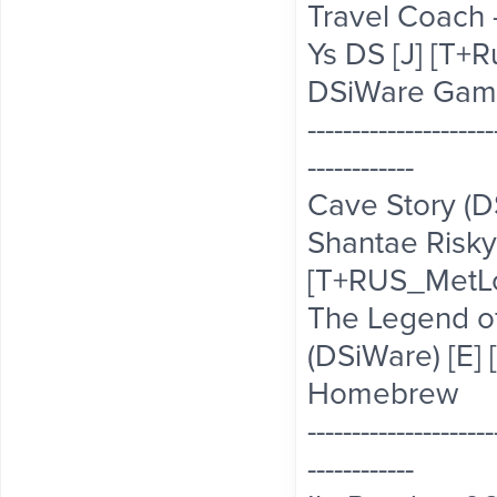
Travel Coach -
Ys DS [J] [T+
DSiWare Gam
---------------------
------------
Cave Story (D
Shantae Risky
[T+RUS_MetLob
The Legend of
(DSiWare) [E]
Homebrew
---------------------
------------