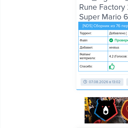
Rune Factory 2
Super Mario 6
[NDS] Сборник из 76 пе
Торрент:
Добавлено
[
Провер
Файл
Добавил:
xevious
Рейтинг
4.2 (Голосов:
материала:
Спасибо:
07.08.2026 в 13:02