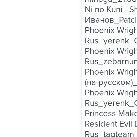
Ni no Kuni - 
Иванов_Patch
Phoenix Wright
Rus_yerenk_Ca
Phoenix Wright
Rus_zebarnum
Phoenix Wrigh
(на-русском)_
Phoenix Wright
Rus_yerenk_C
Princess Maker
Resident Evil 
Rus_tagteam_