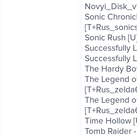
Novyi_Disk_v1
Sonic Chronic
[T+Rus_sonics
Sonic Rush [U
Successfully L
Successfully 
The Hardy Boy
The Legend of
[T+Rus_zelda6
The Legend of 
[T+Rus_zelda6
Time Hollow [
Tomb Raider -