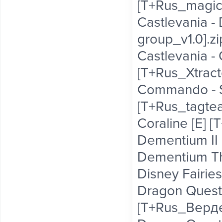
[T+Rus_magic
Castlevania -
group_v1.0].zi
Castlevania - 
[T+Rus_Xtracto
Commando - St
[T+Rus_tagtea
Coraline [E] [
Dementium II 
Dementium The
Disney Fairies 
Dragon Quest 
[T+Rus_Верде