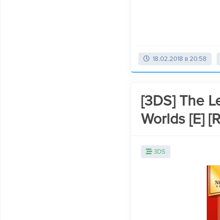
18.02.2018 в 20:58
[3DS] The L
Worlds [E] [
3DS