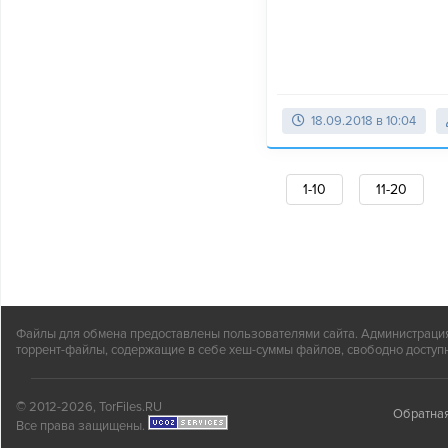
18.09.2018 в 10:04
1-10
11-20
Файлы для обмена предоставлены пользователями сайта. Администрация н
торрент-файлы, содержащие в себе хеш-суммы файлов, свободно доступн
© 2012-2026, TorFiles.RU
Обратная
Все права защищены.