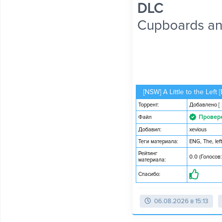
DLC
Cupboards a
[NSW] A Little to the Left 
Торрент:
Добавлено
[
Провер
Файл
Добавил:
xevious
Теги материала:
ENG
,
The
,
left
Рейтинг
0.0 (Голосов:
материала:
Спасибо:
06.08.2026 в 15:13