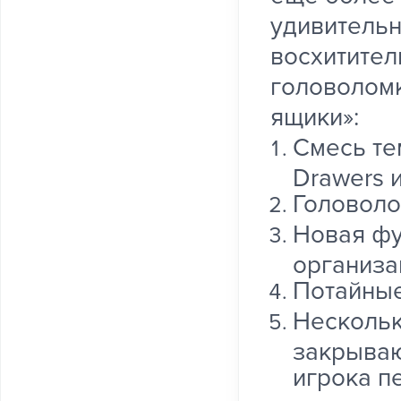
удивительн
восхитите
головолом
ящики»:
Смесь те
Drawers 
Головоло
Новая фу
организа
Потайные
Нескольк
закрываю
игрока п