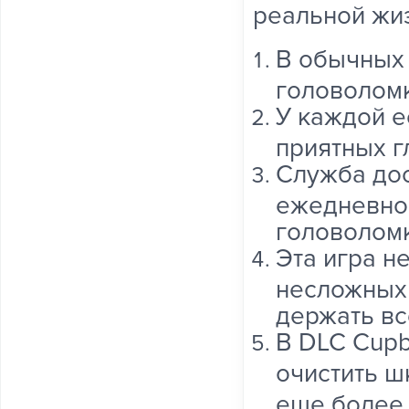
реальной жи
В обычных
головоломк
У каждой е
приятных г
Служба дос
ежедневно
головоломк
Эта игра н
несложных 
держать вс
В DLC Cupb
очистить ш
еще более