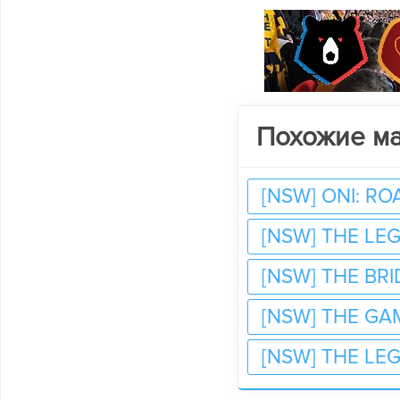
Похожие м
[NSW] ONI: RO
[NSW] THE LE
[NSW] THE BR
[NSW] THE GAM
[NSW] THE LEG