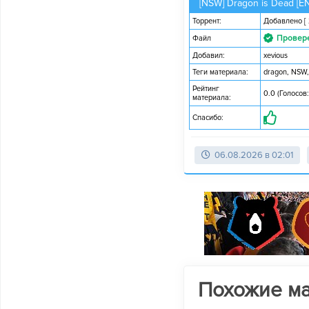
[NSW] Dragon is Dead [E
Торрент:
Добавлено
[
Провер
Файл
Добавил:
xevious
Теги материала:
dragon
,
NSW
Рейтинг
0.0 (Голосов:
материала:
Спасибо:
06.08.2026 в 02:01
Похожие м