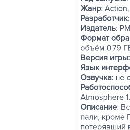
Жанр
: Action
Разработчик
Издатель
: P
Формат обра
объём 0.79 Г
Версия игры:
Язык интерф
Озвучка
: не
Работоспосо
Atmosphere 1.1
Описание
: В
пали, кроме 
потерявший 