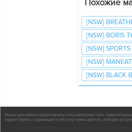
Похожие м
[NSW] BREATH
[NSW] BORIS 
[NSW] SPORTS
[NSW] MANEAT
[NSW] BLACK 
Файлы для обмена предоставлены пользователями сайта. Администрация н
торрент-файлы, содержащие в себе хеш-суммы файлов, свободно доступн