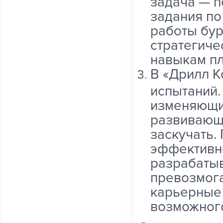
задача — п
задания п
работы бу
стратегич
навыкам пл
В «Дрилл К
испытаний.
изменяющи
развивающа
заскучать.
эффективн
разрабатыв
превозмога
карьерные
возможного