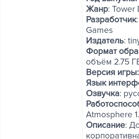
Жанр
: Tower
Разработчик
Games
Издатель
: ti
Формат обра
объём 2.75 Г
Версия игры
Язык интерф
Озвучка
: ру
Работоспосо
Atmosphere 1.1
Описание
: Д
корпоративна