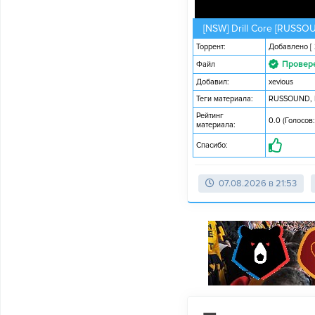
[NSW] Drill Core [RUSSO
Торрент:
Добавлено
[
Провер
Файл
Добавил:
xevious
Теги материала:
RUSSOUND
,
Рейтинг
0.0 (Голосов:
материала:
Спасибо:
07.08.2026 в 21:53