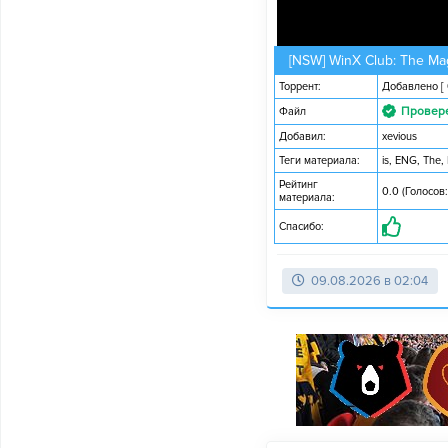
[NSW] WinX Club: The Mag
Торрент:
Добавлено
[
Провер
Файл
Добавил:
xevious
Теги материала:
is
,
ENG
,
The
,
Рейтинг
0.0 (Голосов:
материала:
Спасибо:
09.08.2026 в 02:04