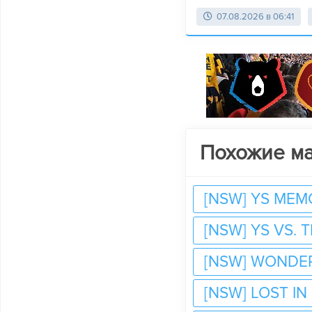
07.08.2026 в 06:41
Похожие м
[NSW] YS MEM
[NSW] YS VS. 
[NSW] WONDER
[NSW] LOST I