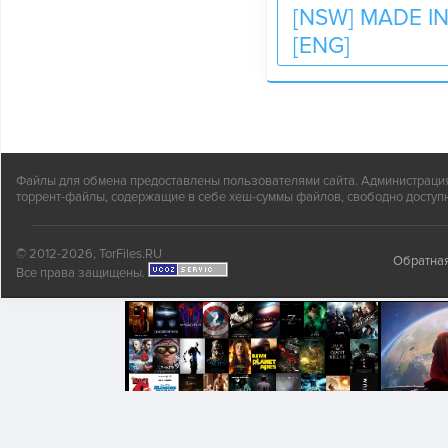
[NSW] MADE I
[ENG]
Файлы для обмена предоставлены пользователями сайта. Администрация н
торрент-файлы, содержащие в себе хеш-суммы файлов, свободно доступн
© 2012-2026, TorFiles.RU
Обратная
Все права защищены.