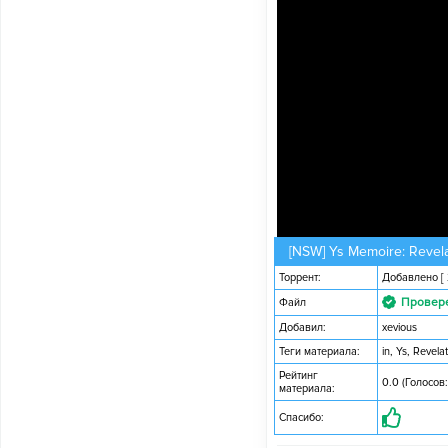
[NSW] Ys Memoire: Revela
Торрент:
Добавлено
[
Провер
Файл
Добавил:
xevious
Теги материала:
in
,
Ys
,
Revelat
Рейтинг
0.0 (Голосов:
материала:
Спасибо: