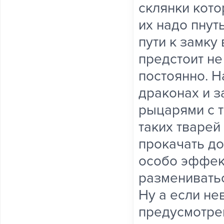
склянки кото
их надо пнуть
пути к замку
предстоит не
постоянно. Н
драконах и 
рыцарями с 
таких тварей
прокачать до
особо эффект
размениватьс
Ну а если не
предусмотрен