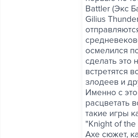
Battler (Экс Б
Gilius Thund
отправляются
средневеков
осмелился по
сделать это н
встретятся 
злодеев и др
Именно с это
расцветать в
такие игры ка
"Knight of th
Axe сюжет, к