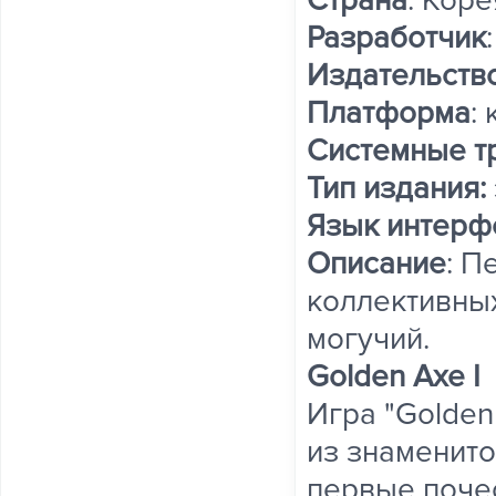
Страна
: Коре
Разработчик
Издательств
Платформа
:
Системные т
Тип издания:
Язык интерф
Описание
: П
коллективных
могучий.
Golden Axe I
Игра "Golden
из знаменито
первые почес