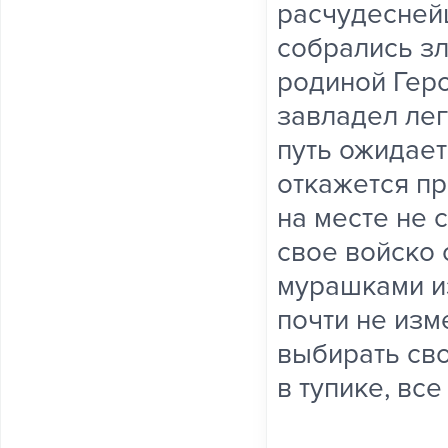
расчудеснейш
собрались з
родиной Гер
завладел ле
путь ожидает
откажется пр
на месте не 
свое войско 
мурашками и
почти не изм
выбирать сво
в тупике, все