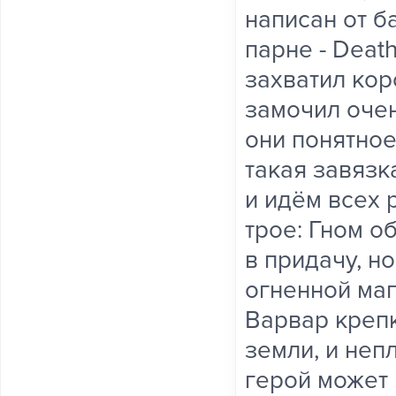
написан от б
парне - Deat
захватил кор
замочил очен
они понятное
такая завязк
и идём всех 
трое: Гном 
в придачу, н
огненной маг
Варвар крепк
земли, и неп
герой может