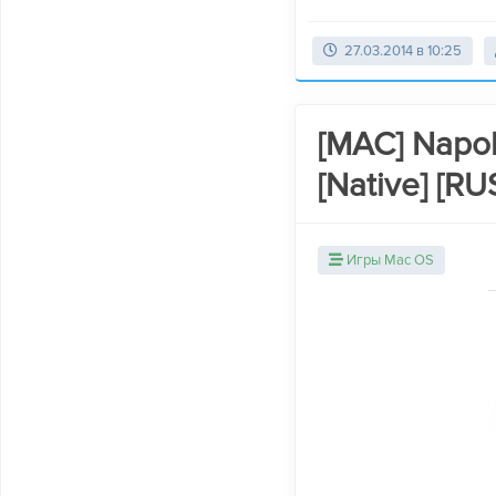
27.03.2014 в 10:25
[MAC] Napole
[Native] [RU
Игры Mac OS