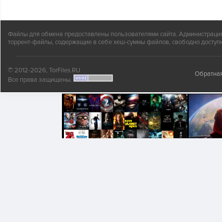
Файлы для обмена предоставлены пользователями сайта. Администрация н
торрент-файлы, содержащие в себе хеш-суммы файлов, свободно доступн
© 2012-2026, TorFiles.RU
Обратная
Все права защищены.