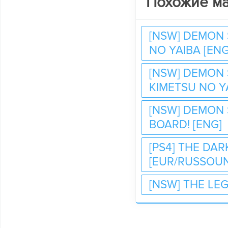
Похожие м
[NSW] DEMON 
NO YAIBA [ENG
[NSW] DEMON 
KIMETSU NO YA
[NSW] DEMON 
BOARD! [ENG]
[PS4] THE DA
[EUR/RUSSOU
[NSW] THE LEG