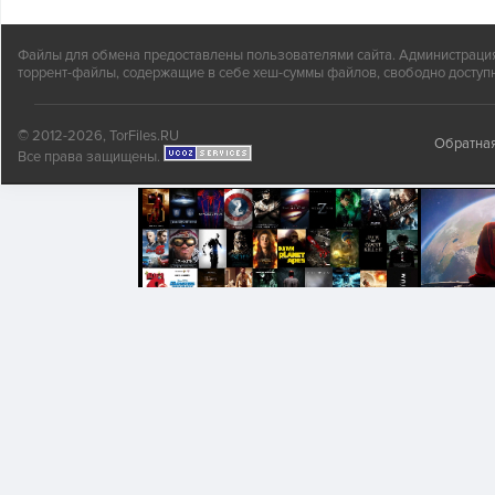
Файлы для обмена предоставлены пользователями сайта. Администрация н
торрент-файлы, содержащие в себе хеш-суммы файлов, свободно доступн
© 2012-2026, TorFiles.RU
Обратная
Все права защищены.