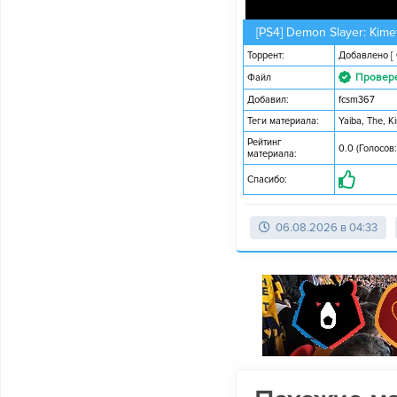
[PS4] Demon Slayer: Kime
Торрент:
Добавлено
[
Провер
Файл
Добавил:
fcsm367
Теги материала:
Yaiba
,
The
,
K
Рейтинг
0.0 (Голосов:
материала:
Спасибо:
06.08.2026 в 04:33