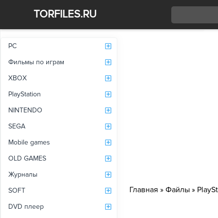
TORFILES.RU
Со
PC
Фильмы по играм
XBOX
PlayStation
NINTENDO
SEGA
Mobile games
OLD GAMES
Журналы
Главная
»
Файлы
»
PlaySt
SOFT
DVD плеер