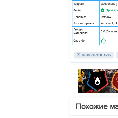
Торрент:
Добавлено
[
Провер
Файл
Добавил:
fcsm367
Теги материала:
Pentiment
,
E
Рейтинг
0.0 (Голосов:
материала:
Спасибо:
10.08.2026 в 05:15
Похожие м