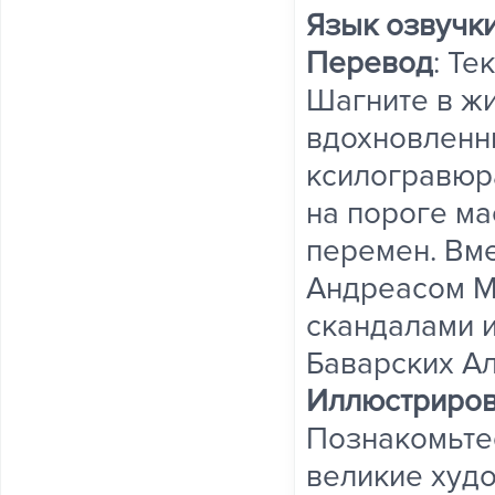
Язык озвучк
Перевод
: Те
Шагните в ж
вдохновленн
ксилогравюра
на пороге м
перемен. Вм
Андреасом М
скандалами 
Баварских Ал
Иллюстриров
Познакомьтес
великие худо