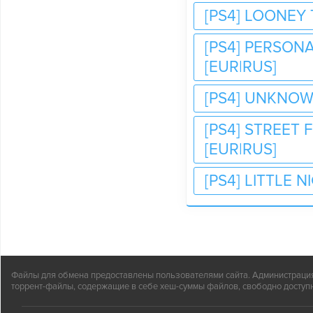
[PS4] LOONEY
[PS4] PERSONA
[EUR|RUS]
[PS4] UNKNOW
[PS4] STREET 
[EUR|RUS]
[PS4] LITTLE 
Файлы для обмена предоставлены пользователями сайта. Администрация н
торрент-файлы, содержащие в себе хеш-суммы файлов, свободно доступн