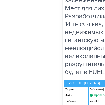
заснеженные
Мест для лих
Разработчики
14 тысяч ква
недвижимых с
гигантскую м
меняющийся п
великолепны
разрушительн
будет в FUEL
[PS3] FUEL [EUR/ENG]
Торрент:
Добавлено
[
Провер
Файл
Добавил:
fcsm367