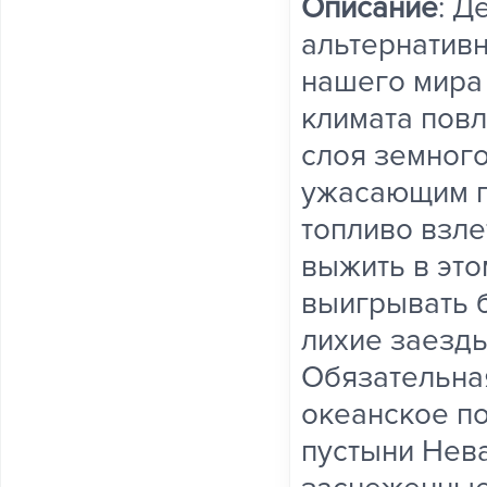
Описание
: Д
альтернативн
нашего мира
климата повл
слоя земного
ужасающим п
топливо взле
выжить в это
выигрывать 
лихие заезды
Обязательна
океанское п
пустыни Нева