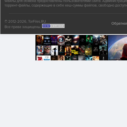
Файлы для обмена предоставлены пользователями сайта. Администрация н
торрент-файлы, содержащие в себе хеш-суммы файлов, свободно доступн
© 2012-2026, TorFiles.RU
Обратная
Все права защищены.