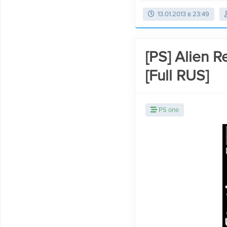
13.01.2013 в 23:49
[PS] Alien 
[Full RUS]
PS one