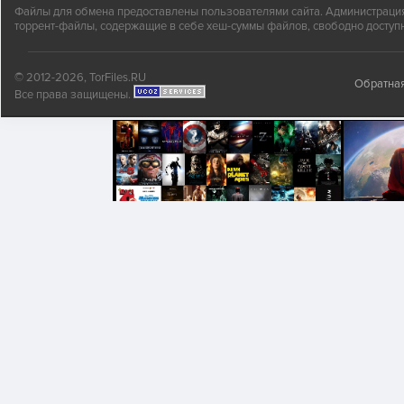
Файлы для обмена предоставлены пользователями сайта. Администрация н
торрент-файлы, содержащие в себе хеш-суммы файлов, свободно доступн
© 2012-2026, TorFiles.RU
Обратная
Все права защищены.