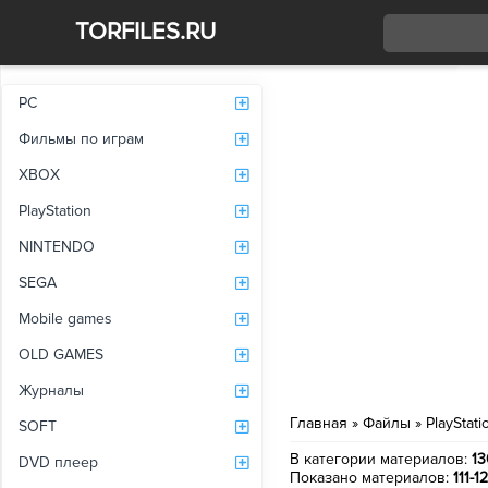
TORFILES.RU
Со
PC
Фильмы по играм
XBOX
PlayStation
NINTENDO
SEGA
Mobile games
OLD GAMES
Журналы
Главная
»
Файлы
»
PlayStati
SOFT
В категории материалов
:
13
DVD плеер
Показано материалов
:
111-1