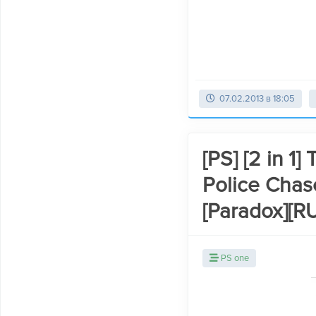
07.02.2013 в 18:05
[PS] [2 in 1]
Police Chas
[Paradox][R
PS one