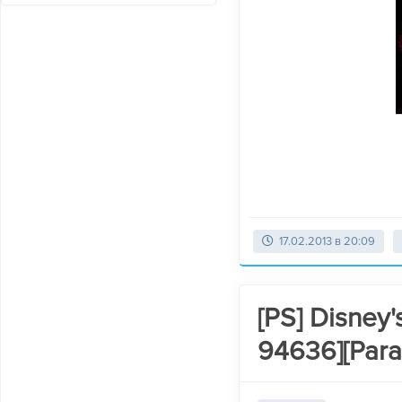
17.02.2013 в 20:09
[PS] Disney'
94636][Para