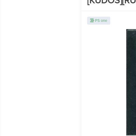
[KUDOS][RU
PS one