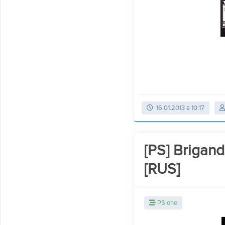
16.01.2013 в 10:17
[PS] Brigan
[RUS]
PS one