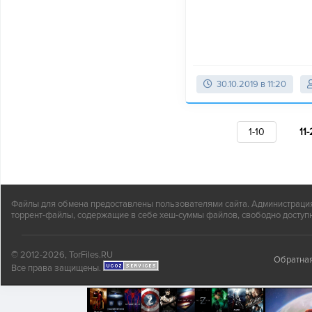
30.10.2019 в 11:20
1-10
11
Файлы для обмена предоставлены пользователями сайта. Администрация н
торрент-файлы, содержащие в себе хеш-суммы файлов, свободно доступн
© 2012-2026, TorFiles.RU
Обратная
Все права защищены.