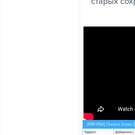
старых сох
[PSP-PSX] Chrono Cross [S
Торрент:
Добавлено
[