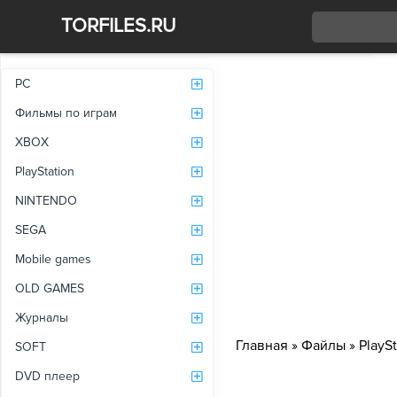
TORFILES.RU
Со
PC
Фильмы по играм
XBOX
PlayStation
NINTENDO
SEGA
Mobile games
OLD GAMES
Журналы
Главная
»
Файлы
»
PlaySt
SOFT
DVD плеер