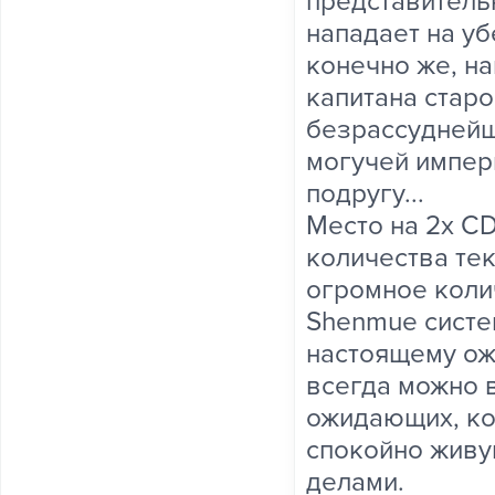
представитель
нападает на уб
конечно же, н
капитана старо
безрассуднейш
могучей импер
подругу...
Место на 2х C
количества тек
огромное коли
Shenmue систе
настоящему ож
всегда можно в
ожидающих, ко
спокойно живу
делами.