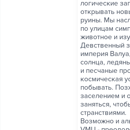
логические заг
открывать нов
руины. Мы нас
по улицам сим
животное и из
Девственный з
империя Валуа
солнца, ледян
и песчаные пр
космическая у
побывать. Позж
заселением и 
заняться, чтоб
странствиями.
Возможно и ал
VMU - преодол