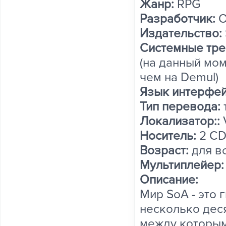
Жанр:
RPG
Разработчик:
O
Издательство:
Системные тре
(на данный мом
чем на Demul)
Язык интерфе
Тип перевода:
Локализатор::
Носитель:
2 CD
Возраст:
для в
Мультиплейер:
Описание:
Мир SoA - это 
несколько дес
между которым