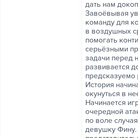
дать нам докоп
Завоёвывая ув
команду для к
в воздушных с
помогать конти
серьёзными пр
задачи перед н
развивается до
предсказуемо 
История начина
окунуться в не
Начинается игр
очередной ата
по воле случа
девушку Фину.