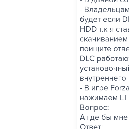
- Владельцам
будет если D
HDD т.к я ст
скачиванием 
поищите ответ
DLC работают
установочный
внутреннего 
- В игре Forz
нажимаем LT
Вопрос:
А где бы мн
Ответ: