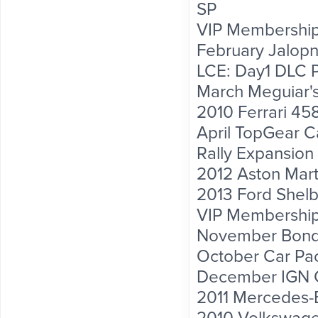
SP
VIP Membership
February Jalopn
LCE: Day1 DLC 
March Meguiar'
2010 Ferrari 458 
April TopGear C
Rally Expansion
2012 Aston Mart
2013 Ford Shel
VIP Membership
November Bond
October Car Pa
December IGN 
2011 Mercedes