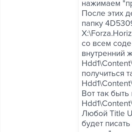
нажимаем "пр
После этих д
папку 4D530
X:\Forza.Hori
со всем сод
внутренний ж
Hdd1\Conten
получиться т
Hdd1\Conten
Вот так быть
Hdd1\Content
Любой Title U
будет писать