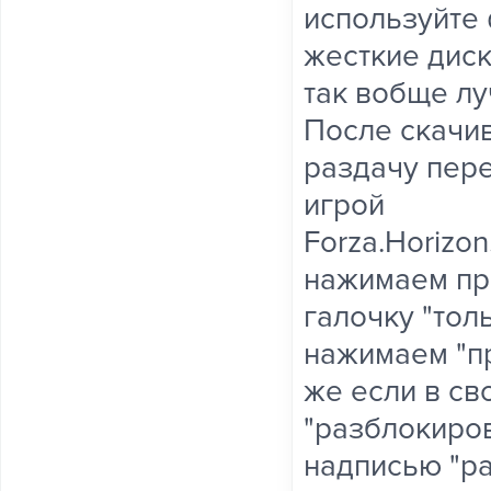
используйте
жесткие диск
так вобще лу
После скачи
раздачу пере
игрой
Forza.Horizon
нажимаем пр
галочку "тол
нажимаем "пр
же если в св
"разблокиров
надписью "ра