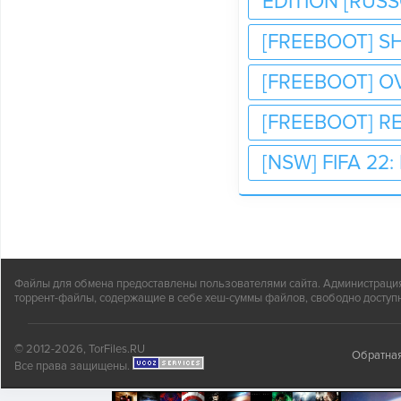
EDITION [RUS
[FREEBOOT] 
[FREEBOOT] O
[FREEBOOT] R
[NSW] FIFA 22
Файлы для обмена предоставлены пользователями сайта. Администрация н
торрент-файлы, содержащие в себе хеш-суммы файлов, свободно доступн
© 2012-2026, TorFiles.RU
Обратная
Все права защищены.