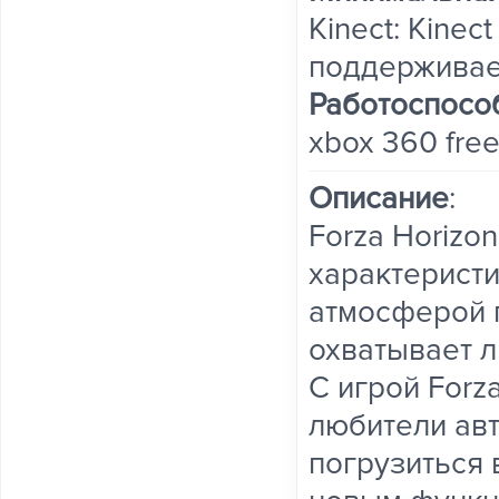
Kinect: Kinec
поддерживает
Работоспосо
xbox 360 fre
Описание
:
Forza Horizo
характеристи
атмосферой 
охватывает л
С игрой Forz
любители ав
погрузиться 