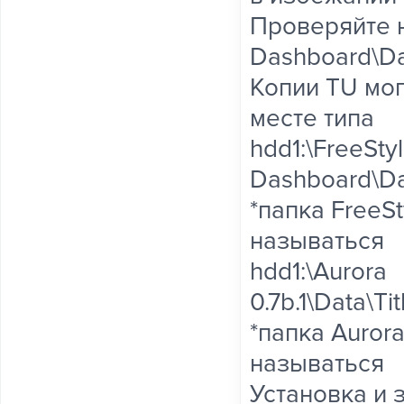
Проверяйте н
Dashboard\Da
Копии TU мог
месте типа
hdd1:\FreeSty
Dashboard\Da
*папка FreeS
называться
hdd1:\Aurora
0.7b.1\Data\
*папка Aurora
называться
Установка и 