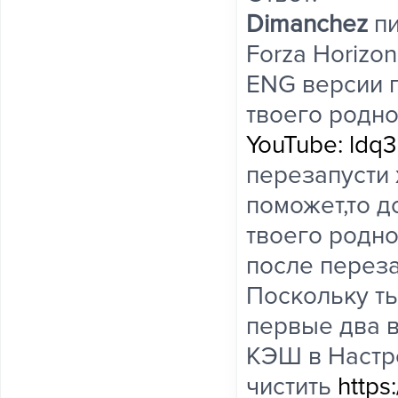
Dimanchez
пи
Forza Horizo
ENG версии п
твоего родно
YouTube: ldq
перезапусти 
поможет,то д
твоего родно
после переза
Поскольку ты
первые два в
КЭШ в Настр
чистить
https