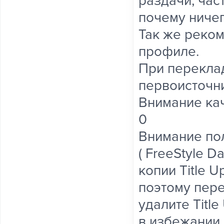
раздачи, част
почему ничег
Так же реком
профиле.
При перекла
первоисточни
Внимание ка
0
Внимание пол
( FreeStyle D
копии Title U
поэтому пере
удалите Title
в избежании 