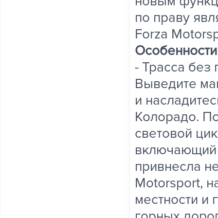
новым функц
по праву явл
Forza Motorsp
Особенности
- Трасса без
Выведите ма
и насладите
Колорадо. П
световой цик
включающий и
привнесла не
Motorsport, 
местности и 
горных дорог