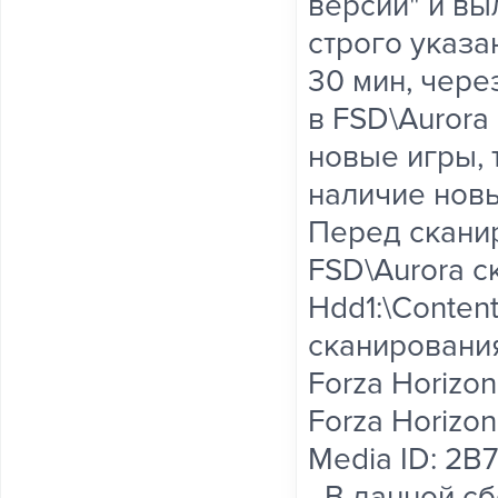
версии" и вы
строго указа
30 мин, чере
в FSD\Auror
новые игры, 
наличие новы
Перед сканир
FSD\Aurora с
Hdd1:\Conte
сканировани
Forza Horizon
Forza Horizon
Media ID: 2B
- В данной с