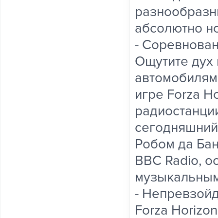
разнообразн
абсолютно н
- Соревнован
Ощутите дух 
автомобилями
игре Forza H
радиостанци
сегодняшний
Робом да Бан
BBC Radio, о
музыкальным 
- Непревзой
Forza Horizo