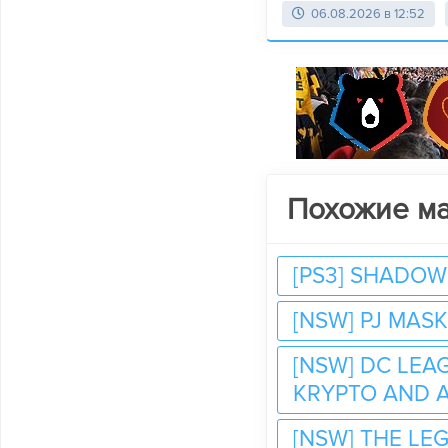
06.08.2026 в 12:52
Похожие м
[PS3] SHADOW
[NSW] PJ MAS
[NSW] DC LEA
KRYPTO AND 
[NSW] THE LE