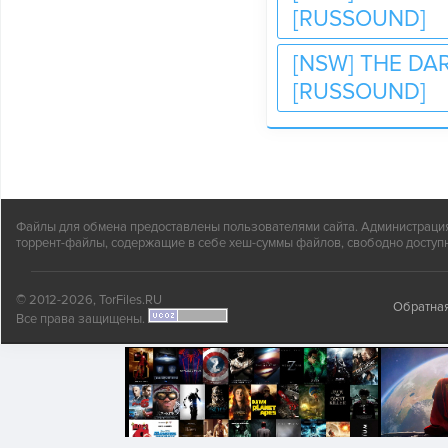
[RUSSOUND]
[NSW] THE DA
[RUSSOUND]
Файлы для обмена предоставлены пользователями сайта. Администрация н
торрент-файлы, содержащие в себе хеш-суммы файлов, свободно доступн
© 2012-2026, TorFiles.RU
Обратная
Все права защищены.