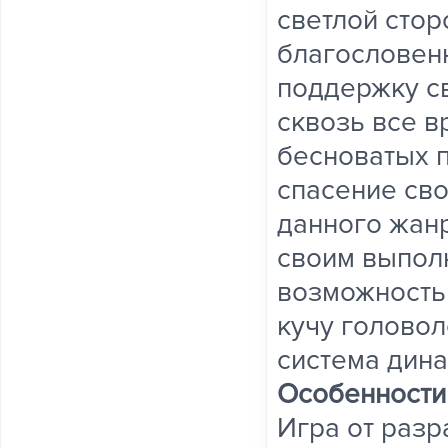
светлой стор
благословенн
поддержку св
сквозь все в
бесноватых п
спасение св
данного жан
своим выпол
возможность 
кучу голово
система дин
Особенности
Игра от разр