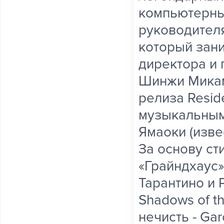
компьютерны
руководителя
который зан
директора и 
Шинжи Микам
релиза Reside
музыкальным
Ямаоки (извес
За основу ст
«Грайндхаус»
Тарантино и 
Shadows of t
нечисть - Ga