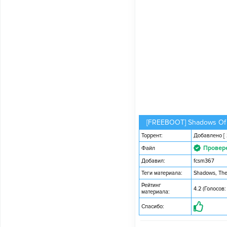
[FREEBOOT] Shadows O
Торрент:
Добавлено
[
Провер
Файл
Добавил:
fcsm367
Теги материала:
Shadows
,
Th
Рейтинг
4.2 (Голосов:
материала:
Спасибо: