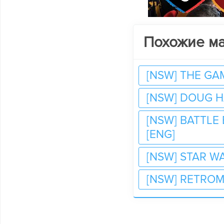
Похожие м
[NSW] THE GAM
[NSW] DOUG HA
[NSW] BATTLE
[ENG]
[NSW] STAR 
[NSW] RETROM