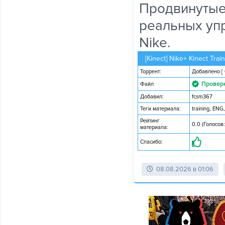
Продвинутые
реальных уп
Nike.
[Kinect] Nike+ Kinect Tra
Торрент:
Добавлено
[
Провер
Файл
Добавил:
fcsm367
Теги материала:
training
,
ENG
Рейтинг
0.0 (Голосов:
материала:
Спасибо:
08.08.2026 в 01:06