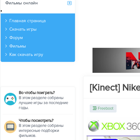
Фильмы онлайн
Архив
Главная страница
Скачать игры
Форум
Фильмы
Как скачать игру
[Kinect] Nik
Во чтобы поиграть?
В этом разделе собраны
лучшие игры за последние
годы.
Freeboot
Чтобы посмотреть?
В этом разделе собраны
интересные подборки
фильмов.