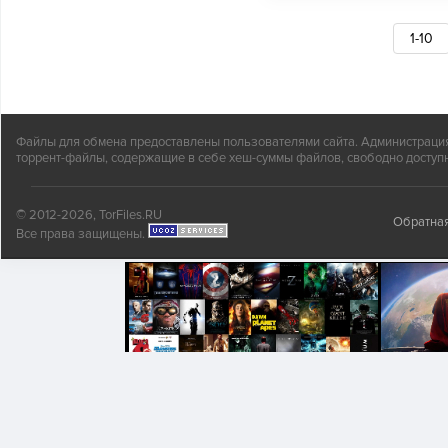
1-10
Файлы для обмена предоставлены пользователями сайта. Администрация н
торрент-файлы, содержащие в себе хеш-суммы файлов, свободно доступн
© 2012-2026, TorFiles.RU
Обратная
Все права защищены.