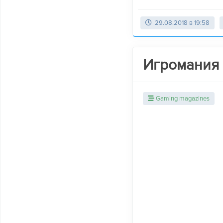
29.08.2018 в 19:58
Игромания №
Gaming magazines