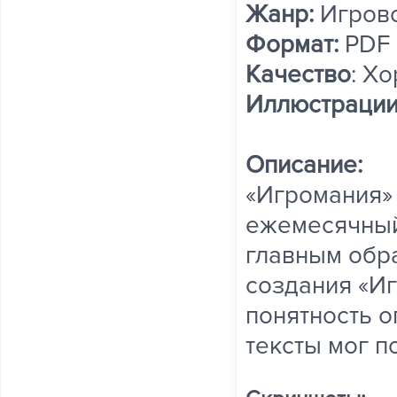
Жанр:
Игрово
Формат:
PDF
Качество
: Х
Иллюстраци
Описание:
«Игромания»
ежемесячный
главным обра
создания «Иг
понятность о
тексты мог п