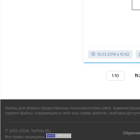
13.03.2019 в 10:42
1-10
11
Файлы для обмена предоставлены пользователями сайта. Администрация н
торрент-файлы, содержащие в себе хеш-суммы файлов, свободно доступн
© 2012-2026, TorFiles.RU
Обратная
Все права защищены.