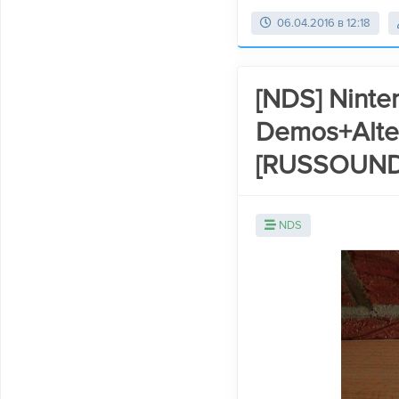
06.04.2016 в 12:18
[NDS] Ninte
Demos+Alte
[RUSSOUND
NDS