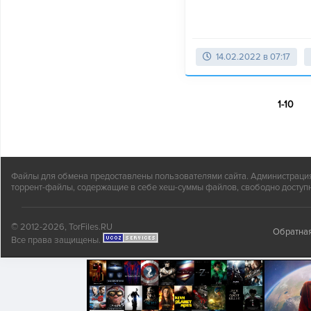
14.02.2022 в 07:17
1-10
Файлы для обмена предоставлены пользователями сайта. Администрация н
торрент-файлы, содержащие в себе хеш-суммы файлов, свободно доступн
© 2012-2026, TorFiles.RU
Обратная
Все права защищены.