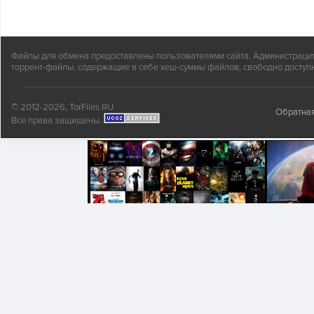
Файлы для обмена предоставлены пользователями сайта. Администрация н
торрент-файлы, содержащие в себе хеш-суммы файлов, свободно доступн
© 2012-2026, TorFiles.RU
Обратная
Все права защищены.