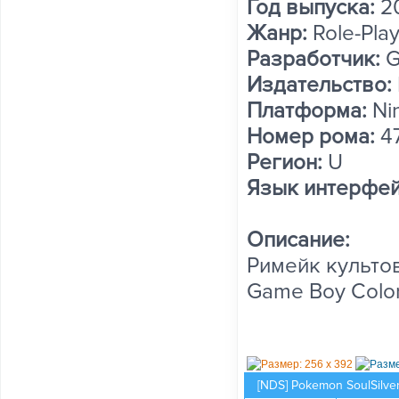
Год выпуска:
2
Жанр:
Role-Play
Разработчик:
G
Издательство:
Платформа:
Ni
Номер рома:
4
Регион:
U
Язык интерфей
Описание:
Римейк культов
Game Boy Color
[NDS] Pokemon SoulSilver