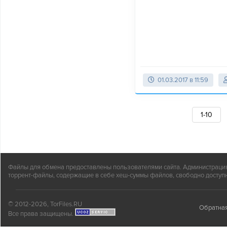
01.03.2017 в 11:59
1-10
Файлы для обмена предоставлены пользователями сайта. Администрация н
торрент-файлы, содержащие в себе хеш-суммы файлов, свободно доступн
© 2012-2026, TorFiles.RU
Обратная
Все права защищены.