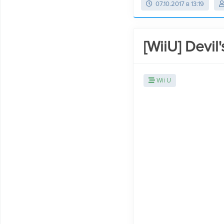
07.10.2017 в 13:19
[WiiU] Devil'
Wii U