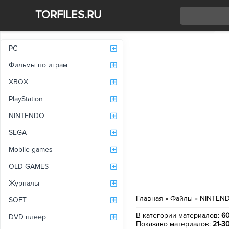
TORFILES.RU
Со
PC
Фильмы по играм
XBOX
PlayStation
NINTENDO
SEGA
Mobile games
OLD GAMES
Журналы
Главная
»
Файлы
»
NINTEN
SOFT
В категории материалов
:
6
DVD плеер
Показано материалов
:
21-3