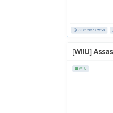
08.01.2017 в 19:50
[WiiU] Assas
Wii U