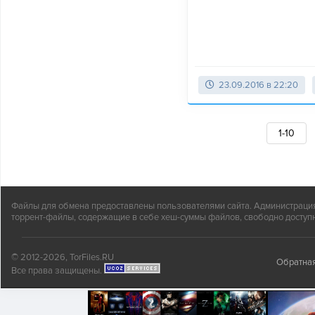
23.09.2016 в 22:20
1-10
Файлы для обмена предоставлены пользователями сайта. Администрация н
торрент-файлы, содержащие в себе хеш-суммы файлов, свободно доступн
© 2012-2026, TorFiles.RU
Обратная
Все права защищены.