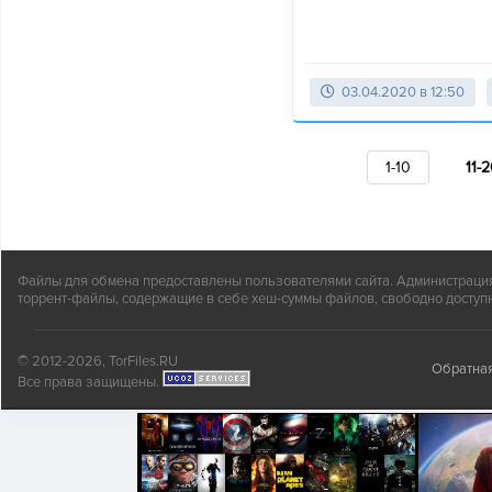
03.04.2020 в 12:50
1-10
11-
Файлы для обмена предоставлены пользователями сайта. Администрация н
торрент-файлы, содержащие в себе хеш-суммы файлов, свободно доступн
© 2012-2026, TorFiles.RU
Обратная
Все права защищены.