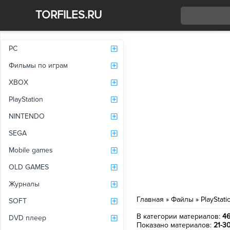
TORFILES.RU
Со
PC
Фильмы по играм
XBOX
PlayStation
NINTENDO
SEGA
Mobile games
OLD GAMES
Журналы
Главная
»
Файлы
»
PlayStati
SOFT
В категории материалов
:
4
DVD плеер
Показано материалов
:
21-3