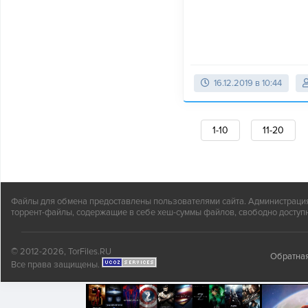
16.12.2019 в 10:44
1-10
11-20
Файлы для обмена предоставлены пользователями сайта. Администрация н
торрент-файлы, содержащие в себе хеш-суммы файлов, свободно доступн
© 2012-2026, TorFiles.RU
Обратная
Все права защищены.