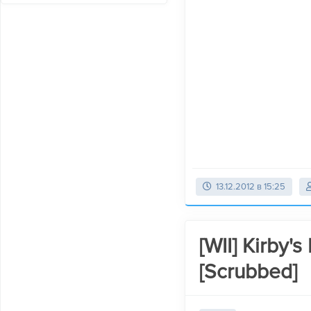
13.12.2012 в 15:25
[WII] Kirby'
[Scrubbed]