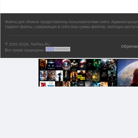
Файлы для обмена предоставлены пользователями сайта. Администрация н
торрент-файлы, содержащие в себе хеш-суммы файлов, свободно доступн
© 2012-2026, TorFiles.RU
Обратная
Все права защищены.