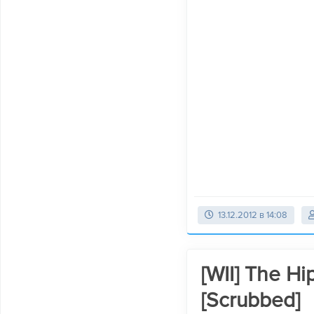
13.12.2012 в 14:08
[WII] The H
[Scrubbed]