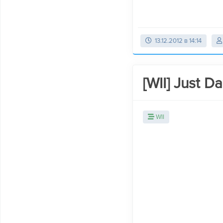
13.12.2012 в 14:14
[WII] Just D
WII