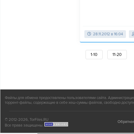
28.11.2012 в 16:04
1-10
11-20
Файлы для обмена предоставлены пользователями сайта. Администрация н
торрент-файлы, содержащие в себе хеш-суммы файлов, свободно доступн
© 2012-2026, TorFiles.RU
Обратная
Все права защищены.