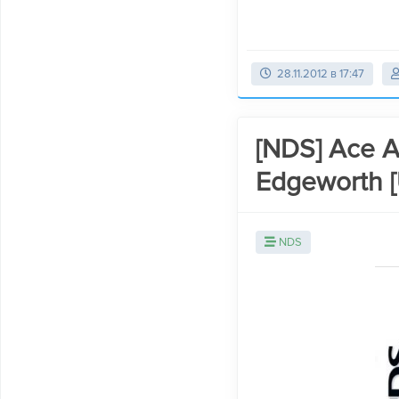
28.11.2012 в 17:47
[NDS] Ace At
Edgeworth [
NDS